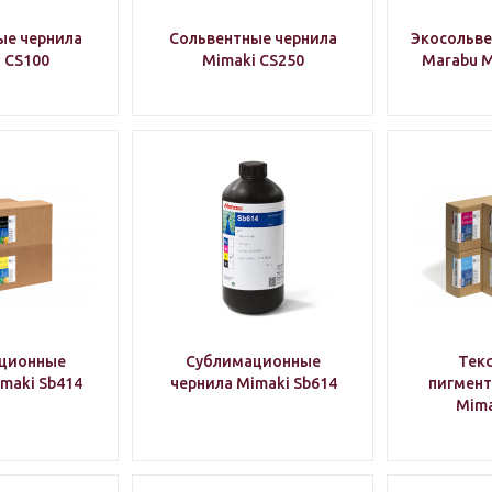
ые чернила
Сольвентные чернила
Экосольве
 CS100
Mimaki CS250
Marabu M
ционные
Сублимационные
Тек
maki Sb414
чернила Mimaki Sb614
пигмент
Mima