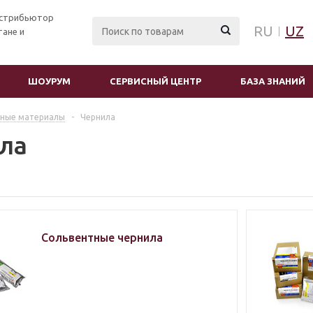
стрибьютор
RU
UZ
тане и
ШОУРУМ
СЕРВИСНЫЙ ЦЕНТР
БАЗА ЗНАНИЙ
дные материалы
-
Чернила
ла
Сольвентные чернила