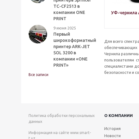
принтера Sprinter
TC-CF2513 в
компании ONE
УФ-чернила A
PRINT
9 июня 2025
Первый
широкоформатный
Для всего спектр
принтер ARK-JET
обеспечивающих 
SOL 3200 в
Чернила различны
компании «ONE
пользователям с
PRINT»
специалистами д
безопасности и 
Все записи
О КОМПАНИИ
Политика обработки персональных
данных
История
Информация на сайте
www.smart-
Новости
t.uz