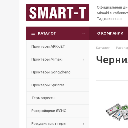
Официальный ди
Mimaki в Узбекис
Таджикистане
КАТАЛОГ
О КОМПАНИИ
Принтеры ARK-JET
Каталог
-
Расхо
Черни
Принтеры Mimaki
Принтеры GongZheng
Принтеры Sprinter
Термопрессы
Раскройщики iECHO
Режущие плоттеры