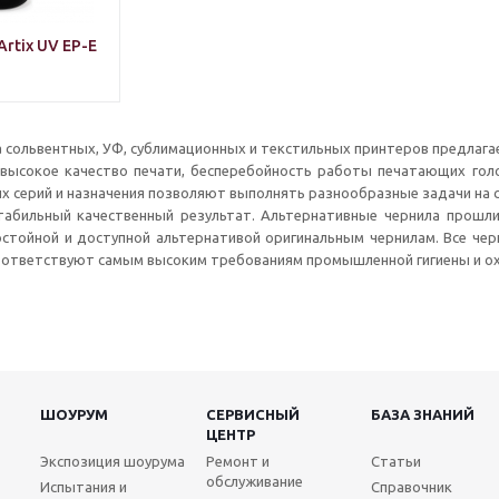
rtix UV EP-E
а сольвентных, УФ, сублимационных и текстильных принтеров предлаг
высокое качество печати, бесперебойность работы печатающих голо
х серий и назначения позволяют выполнять разнообразные задачи на 
табильный качественный результат. Альтернативные чернила прошл
остойной и доступной альтернативой оригинальным чернилам. Все ч
соответствуют самым высоким требованиям промышленной гигиены и о
ШОУРУМ
СЕРВИСНЫЙ
БАЗА ЗНАНИЙ
ЦЕНТР
Экспозиция шоурума
Ремонт и
Статьи
обслуживание
Испытания и
Справочник