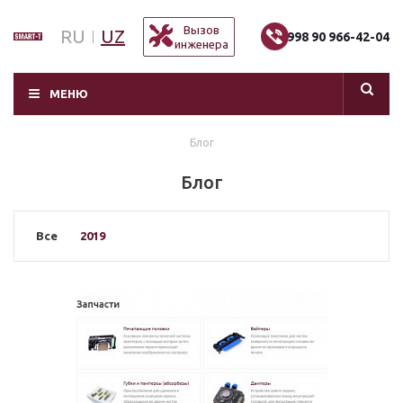
Вызов
RU
UZ
+998 90 966-42-04
инженера
МЕНЮ
Блог
Блог
Все
2019