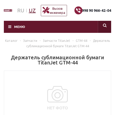
Вызов
RU
UZ
+998 90 966-42-04
инженера
МЕНЮ
Каталог
-
Запчасти
-
Запчасти TitanJet
-
GTM-44
-
Держатель
сублимационной бумаги TitanJet GTM-44
Держатель сублимационной бумаги
TitanJet GTM-44