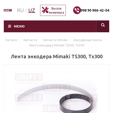
Вызов
RU
UZ
+998 90 966-42-04
инженера
МЕНЮ
Каталог
-
Запчасти
-
Запчасти Mimaki
-
Энкодерные ленты
-
Лента энкодера Mimaki TS300, Tx300
Лента энкодера Mimaki TS300, Tx300