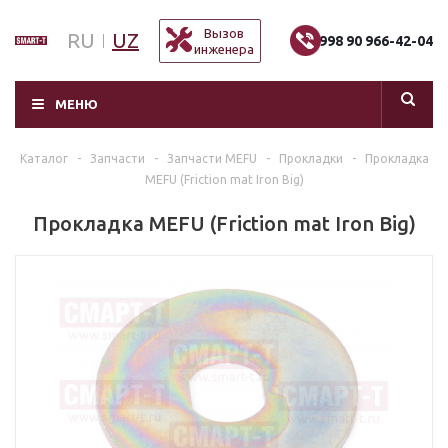
Вызов
RU
UZ
+998 90 966-42-04
инженера
МЕНЮ
Каталог
-
Запчасти
-
Запчасти MEFU
-
Прокладки
-
Прокладка
MEFU (Friction mat Iron Big)
Прокладка MEFU (Friction mat Iron Big)